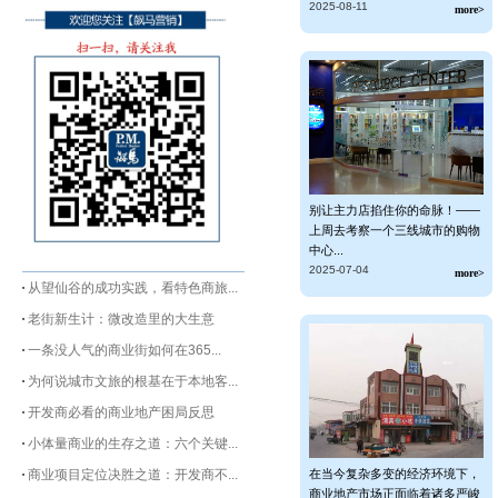
2025-08-11
more>
别让主力店掐住你的命脉！——
上周去考察一个三线城市的购物
中心...
2025-07-04
more>
从望仙谷的成功实践，看特色商旅...
老街新生计：微改造里的大生意
一条没人气的商业街如何在365...
为何说城市文旅的根基在于本地客...
开发商必看的商业地产困局反思
小体量商业的生存之道：六个关键...
商业项目定位决胜之道：开发商不...
在当今复杂多变的经济环境下，
商业地产市场正面临着诸多严峻