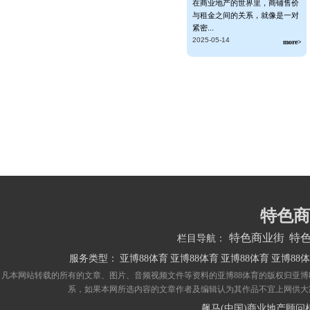
在商业地产的世界里，商铺售价
与租金之间的关系，就像是一对
紧密...
2025-05-14
more>
特色商
特色商业街
特
栏目导航：
服务类型：
亚博88体育
亚博88体育
亚博88体育
亚博88
凡本网站转载的所有的文章、图片、音频视频文件等资料的亚博88体育的版权归亚博
系，如果本网所选内容的文章作者及编辑认为其作品不宜上网供大
飙马(中国)商业地产顾问