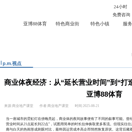
24小时
免费咨询
亚博88体育
特色商业街
特色小镇
服
p.m.视点
商业体夜经济：从“延长营业时间”到“打
亚博88体育
来源:商业地产课堂
作者:商业地产课堂
时间:
2025-08-21
当一座城市的霓虹灯在傍晚亮起，商业体的夜间故事便有了不同的叙事可能。曾经
营业时间从21点延长到22点”，试图用简单的时长拉伸换取更多客流。但现实往
廊与白天的热闹形成刺眼对比，最终因运营成本高企而悄然恢复原状。这背后藏