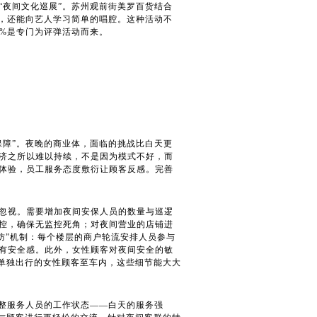
“夜间文化巡展”。苏州观前街美罗百货结合
演，还能向艺人学习简单的唱腔。这种活动不
0%是专门为评弹活动而来。
保障”。夜晚的商业体，面临的挑战比白天更
济之所以难以持续，不是因为模式不好，而
体验，员工服务态度敷衍让顾客反感。完善
忽视。需要增加夜间安保人员的数量与巡逻
控，确保无监控死角；对夜间营业的店铺进
防”机制：每个楼层的商户轮流安排人员参与
有安全感。此外，女性顾客对夜间安全的敏
送单独出行的女性顾客至车内，这些细节能大大
调整服务人员的工作状态——白天的服务强