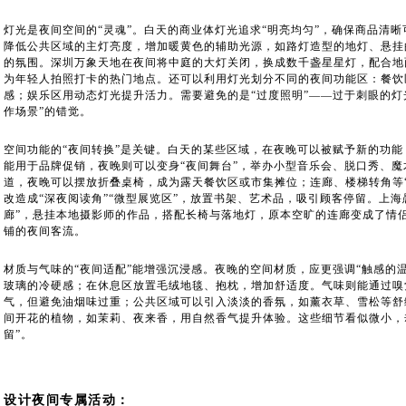
灯光是夜间空间的“灵魂”。白天的商业体灯光追求“明亮均匀”，确保商品清晰
降低公共区域的主灯亮度，增加暖黄色的辅助光源，如路灯造型的地灯、悬挂
的氛围。深圳万象天地在夜间将中庭的大灯关闭，换成数千盏星星灯，配合地
为年轻人拍照打卡的热门地点。还可以利用灯光划分不同的夜间功能区：餐饮
感；娱乐区用动态灯光提升活力。需要避免的是“过度照明”——过于刺眼的灯
作场景”的错觉。
空间功能的“夜间转换”是关键。白天的某些区域，在夜晚可以被赋予新的功能
能用于品牌促销，夜晚则可以变身“夜间舞台”，举办小型音乐会、脱口秀、
道，夜晚可以摆放折叠桌椅，成为露天餐饮区或市集摊位；连廊、楼梯转角等
改造成“深夜阅读角”“微型展览区”，放置书架、艺术品，吸引顾客停留。上
廊”，悬挂本地摄影师的作品，搭配长椅与落地灯，原本空旷的连廊变成了情
铺的夜间客流。
材质与气味的“夜间适配”能增强沉浸感。夜晚的空间材质，应更强调“触感的
玻璃的冷硬感；在休息区放置毛绒地毯、抱枕，增加舒适度。气味则能通过嗅
气，但避免油烟味过重；公共区域可以引入淡淡的香氛，如薰衣草、雪松等舒
间开花的植物，如茉莉、夜来香，用自然香气提升体验。这些细节看似微小，
留”。
设计夜间专属活动：