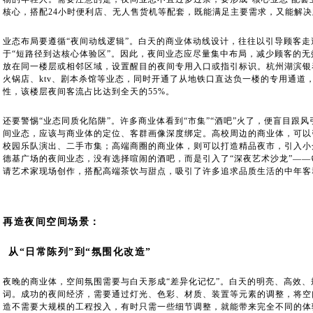
核心，搭配24小时便利店、无人售货机等配套，既能满足主要需求，又能解
业态布局要遵循“夜间动线逻辑”。白天的商业体动线设计，往往以引导顾客
于“短路径到达核心体验区”。因此，夜间业态应尽量集中布局，减少顾客的
放在同一楼层或相邻区域，设置醒目的夜间专用入口或指引标识。杭州湖滨银泰i
火锅店、ktv、剧本杀馆等业态，同时开通了从地铁口直达负一楼的专用通道
性，该楼层夜间客流占比达到全天的55%。
还要警惕“业态同质化陷阱”。许多商业体看到“市集”“酒吧”火了，便盲目跟
间业态，应该与商业体的定位、客群画像深度绑定。高校周边的商业体，可以
校园乐队演出、二手市集；高端商圈的商业体，则可以打造精品夜市，引入小
德基广场的夜间业态，没有选择喧闹的酒吧，而是引入了“深夜艺术沙龙”—
请艺术家现场创作，搭配高端茶饮与甜点，吸引了许多追求品质生活的中年客
再造夜间空间场景：
从“日常陈列”到“氛围化改造”
夜晚的商业体，空间氛围需要与白天形成“差异化记忆”。白天的明亮、高效、规
词。成功的夜间经济，需要通过灯光、色彩、材质、装置等元素的调整，将空间
造不需要大规模的工程投入，有时只需一些细节调整，就能带来完全不同的体