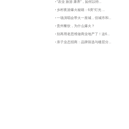
“农业 旅游 康养”，如何以特...
乡村夜游爆火秘籍：6类“灯光 ...
一场演唱会带火一座城，但城市和...
贵州餐饮，为什么爆火？
别再用老思维做商业地产了！这6...
亲子业态招商：品牌筛选与楼层分...