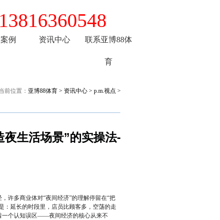
13816360548
务案例
资讯中心
联系亚博88体
育
当前位置：
亚博88体育
>
资讯中心
>
p.m.视点
>
造夜生活场景”的实操法-
，许多商业体对“夜间经济”的理解停留在“把
往是：延长的时段里，店员比顾客多，空荡的走
着一个认知误区——夜间经济的核心从来不