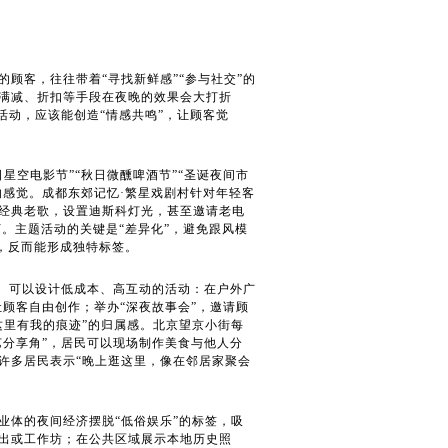
顾客，往往带着“寻找新鲜感”“参与社交”的
满减、折扣等手段在夜晚的效果会大打折
活动，应该能创造“情感共鸣”，让顾客觉
星空电影节”“秋日微醺啤酒节”“圣诞夜间市
的感觉。成都东郊记忆·繁星戏剧村针对年轻客
放经典老歌，设置迪斯科灯光，甚至邀请老电
万。主题活动的关键是“差异化”，避免跟风模
题，反而能形成独特标签。
看。可以设计低成本、高互动的活动：在户外广
让顾客自由创作；举办“深夜故事会”，邀请顾
这里有我的痕迹”的归属感。北京望京小街每
艺分享角”，居民可以现场制作美食与他人分
许多居民表示“晚上逛这里，像在邻居家聚会
业体的夜间经济摆脱“低俗娱乐”的标签，吸
出或工作坊；在公共区域展示本地历史照