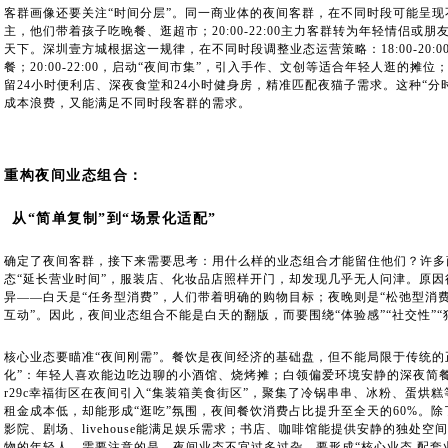
客群画像还要关注“时间分层”。同一商业体的夜间客群，在不同时段可能呈现不同特
主，他们带着孩子吃晚餐、逛超市；20:00-22:00主力客群转为年轻情侣或朋
天下。深圳壹方城根据这一规律，在不同时段调整业态运营策略：18:00-20
餐；20:00-22:00，启动“夜间市集”，引入手作、文创等适合年轻人逛的摊位
留24小时便利店、深夜食堂和24小时健身房，精准匹配夜猫子需求。这种“分
成本浪费，又能满足不同时段客群的需求。
重构夜间业态组合：
从“简单复制”到“场景化适配”
确定了夜间客群，接下来需要思考：用什么样的业态组合才能留住他们？许多
态“延长营业时间”，服装店、化妆品店照样开门，却发现几乎无人问津。原
异——白天是“任务型消费”，人们带着明确的购物目标；夜晚则是“松弛型消费”
互动”。因此，夜间业态组合不能是白天的翻版，而要围绕“体验感”“社交性”“
核心业态要瞄准“夜间刚需”。餐饮是夜间经济的基础盘，但不能局限于传统的
化”：年轻人喜欢能边吃边聊的小酒馆、烧烤摊；白领偏爱环境安静的深夜简
r29c幸福街区在夜间引入“集装箱美食街区”，聚集了冷锅串串、冰粉、蛋烘
租金成本低，却能形成“逛吃”氛围，夜间餐饮消费占比提升至全天的60%。除
影院、剧场、livehouse能满足娱乐需求；书店、咖啡馆能提供安静的独处
物的年轻人。需要注意的是，夜间业态不宜过多过杂，要形成“核心业态 配套业