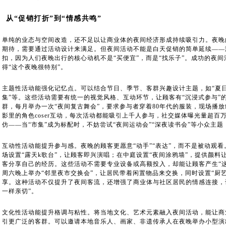
从“促销打折”到“情感共鸣”
单纯的业态与空间改造，还不足以让商业体的夜间经济形成持续吸引力。夜晚的
期待，需要通过活动设计来满足。但夜间活动不能是白天促销的简单延续——
扣，因为人们夜晚出行的核心动机不是“买便宜”，而是“找乐子”。成功的夜间
得“这个夜晚很特别”。
主题性活动能强化记忆点。可以结合节日、季节、客群兴趣设计主题，如“夏日
集”等。这些活动需要有统一的视觉风格、互动环节，让顾客有“沉浸式参与”
群，每月举办一次“夜间复古舞会”，要求参与者穿着80年代的服装，现场播
影里的角色coser互动，每次活动都能吸引上千人参与，社交媒体曝光量超百
仿——当“市集”成为标配时，不妨尝试“夜间运动会”“深夜读书会”等小众主
互动性活动能提升参与感。夜晚的顾客更愿意“动手”“表达”，而不是被动观
场设置“露天k歌台”，让顾客即兴演唱；在中庭设置“夜间涂鸦墙”，提供颜料
客分享自己的经历。这些活动不需要专业设备或高额投入，却能让顾客产生“
周六晚上举办“邻里夜市交换会”，让居民带着闲置物品来交换，同时设置“厨
享。这种活动不仅提升了夜间客流，还增强了商业体与社区居民的情感连接，
一样亲切”。
文化性活动能提升格调与粘性。将当地文化、艺术元素融入夜间活动，能让商
引更广泛的客群。可以邀请本地音乐人、画家、非遗传承人在夜晚举办小型演