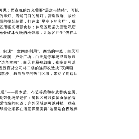
可见；而夜晚的灯光需要“层次与情绪”。可以
的串灯、店铺门口的射灯，营造温馨、放松
面的投影装置，打造出“星空下的客厅”，成
区用暖光增强食欲；休息区用柔光营造私密
光会破坏夜晚的松弛感，让顾客产生“仍在工
，实现“一空间多利用”。商场的中庭，白天可
魔术表演；户外广场，白天是停车场或疏散通
“边角空间”，白天容易被忽略，夜晚则可以
海愚园百货公司将二楼的连廊改造成“夜间画
侣散步、独自放空的热门区域，带动了周边店
温暖”——用木质、布艺等柔和材质替换金属、
觉强化场景记忆：餐饮区可以保留食物的香
缓情绪的味道；户外区域则可以种植一些夜
却能让顾客在潜意识里觉得“这里适合夜晚停