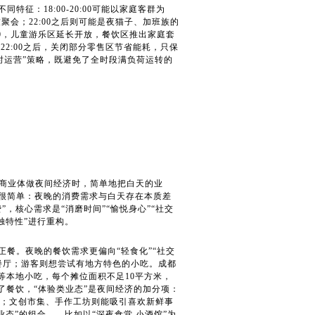
征：18:00-20:00可能以家庭客群为
友聚会；22:00之后则可能是夜猫子、加班族的
:00，儿童游乐区延长开放，餐饮区推出家庭套
；22:00之后，关闭部分零售区节省能耗，只保
时运营”策略，既避免了全时段满负荷运转的
商业体做夜间经济时，简单地把白天的业
因很简单：夜晚的消费需求与白天存在本质差
，核心需求是“消磨时间”“愉悦身心”“社交
独特性”进行重构。
正餐。夜晚的餐饮需求更偏向“轻食化”“社交
餐厅；游客则想尝试有地方特色的小吃。成都
糕等本地小吃，每个摊位面积不足10平方米，
了餐饮，“体验类业态”是夜间经济的加分项：
空间；文创市集、手作工坊则能吸引喜欢新鲜事
态”的组合——比如以“深夜食堂 小酒馆”为