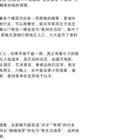
决顾客的临时需要。
走遍各个楼层为目标；而夜晚的顾客，更倾向
无效行走。可以将餐饮、娱乐等夜间主力业态
n77将负一楼改造为“夜间生活街”，集中了
，夜晚无需绕行商场主入口，大大提升了便利
风引入，结果导致千篇一律。真正有吸引力的夜
引入低成本、高互动的业态，如露天电影、
众酒庄、艺术展览、奢侈品快闪店等。南京
—每周五、六晚上，在中庭设置小型画展，邀
群，夜间客单价反而高于白天。
整，在夜晚可能变成“冰冷”“单调”的代名
从“购物场景”转化为“夜生活场景”。这种改
验。