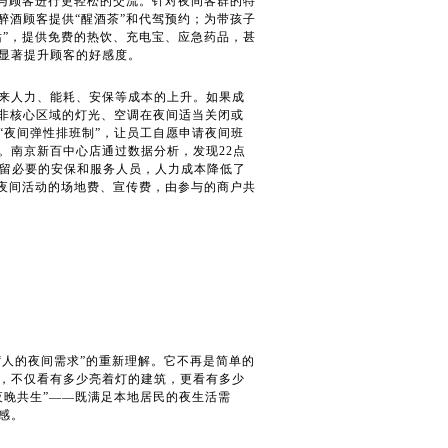
，与顾客进行更轻松的交流。针对夜间客群的特
醉酒顾客提供“醒酒茶”和代驾预约；为带孩子
站”，提供免费的热饮、充电宝、应急药品，甚
显著提升顾客的好感度。
来人力、能耗、安保等成本的上升。如果成
—非核心区域的灯光、空调在夜间适当关闭或
“夜间弹性排班制”，让员工自愿申请夜间班
。南京新百中心店通过数据分析，发现22点
保留必要的安保和服务人员，人力成本降低了
—夜间活动的场地费、宣传费，由参与的商户共
“人的夜间需求”的重新理解。它不再是简单的
，不仅看有多少亮着灯的建筑，更看有多少
夜晚共生”——既满足本地居民的夜生活需
感。