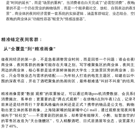
是“时间的延长”，而是“场景的重构”。当消费者在白天完成了“必需型消费”，夜
要的不是一个仍在营业的购物场所，而是一个能承载社交、放松、自我表达的夜生
景”，商业体的夜间经济需要一套系统的实操逻辑，涵盖客群锚定、业态组合、空
夜晚的商业体从“功能性容器”蜕变为“情感连接器”。
精准锚定夜间客群：
从“全覆盖”到“精准画像”
做夜间经济的第一步，不是急着调整营业时间，而是回答一个问题：谁会在夜
商业体，夜间客群的画像可能存在天壤之别。写字楼聚集区的商业体，夜间主
周边的商业体，核心客群是追求新鲜体验的大学生；文旅景区旁的商业体，目
位，只会导致业态与需求的错配——为年轻人打造的电竞主题区，却建在以中
围的深夜书店，开在了酒吧聚集的热闹街区，最终都难逃“叫好不叫座”的结局
精准画像需要“数据 观察”的双重验证。可以通过商场pos机消费数据、会员
消费频次、客单价；更重要的是“蹲点式观察”：在傍晚6点到午夜12点，记
前来还是结伴而行？穿着风格偏向休闲还是正式？携带的物品是公文包、购物
勒出更立体的客群画像。上海陆家嘴的陆家嘴中心l mall，通过观察发现夜间客
倾向于“轻社交”——不需要剧烈的娱乐，却希望有能聊天、小酌、短暂放空
的零售区改造为“天台微醺区”，引入精酿酒吧、日式居酒屋等业态，设置露
升了40%。