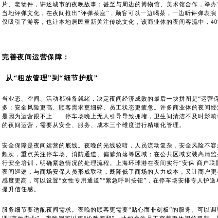
片、老物件，讲述城市的夜晚故事；甚至与周边的博物馆、美术馆合作，举办
当地评弹文化，在夜间推出“评弹茶座”，顾客可以一边喝茶，一边听评弹表
仅吸引了游客，也让本地居民重新关注传统文化，该商业体的夜间客流中，4
完善夜间运营保障：
从“粗放管理”到“细节护航”
当业态、空间、活动都准备就绪，决定夜间经济成败的最后一块拼图是“运营
多：安全风险更高、顾客需求更细碎、员工状态更疲惫。许多商业体的夜间经
是因为运营跟不上——停车场晚上无人引导导致拥堵，卫生间清洁不及时影响
的夜间运营，需要从安全、服务、成本三个维度进行精细化管理。
安全保障是夜间运营的底线。夜晚的光线较暗，人员流动复杂，安全风险不容
频次，重点关注停车场、消防通道、偏僻角落等区域；在公共区域安装高清监
行安全培训，明确紧急情况的处理流程。上海环球港在夜间实行“安保 商户联
夜间巡逻，与商场安保人员形成联动，既降低了商场的人力成本，又让商户更
感度更高，可以设置“女性专用通道”“紧急呼叫按钮”，在停车场安排专人护
提升信任感。
服务细节要适配夜间需求。夜晚的顾客更需要“贴心而非刻板”的服务。可以