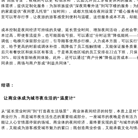
调“高效专业”，夜晚则可以更“松弛亲和”，比如允许员工穿着更休闲的服装
殊需求，提供定制化服务：为加班族提供“深夜简餐外送”到写字楼的服务；为
的家庭提供“夜间婴儿托管”（短时间）。成都大悦城在夜间设置了“暖心服务
至可以寄存行李，让夜游的游客感受到便利与温暖。这些服务成本不高，却能
成本控制是夜间经济可持续的关键。延长营业时间、增加夜间活动，必然会带
本过高，即使客流提升，也可能面临亏损。可以通过“分时运营”降低能耗—
调低；电梯只保留部分运行，引导顾客使用步行梯。人力成本方面，可以实行
次，给予更高的时薪或调休补偿，既降低了员工抵触情绪，又能保证服务质量
后只有餐饮区和娱乐区有客流，于是将其他区域的员工安排在22点下班，只
30%，却没有影响夜间体验。此外，还可以通过“商户分摊”降低运营成本—
同承担，商场与商户形成“利益共同体”。
结语：
让商业体成为城市夜生活的“温度计”
从“延长营业时间”到“打造夜生活场景”，商业体夜间经济的转型，本质上是对
商业行为，而是城市夜生活生态的重要组成部分。一座城市的夜晚是否有活力
能让人心甘情愿停留的场域。商业体的夜间经济，最终要实现的是“与城市的
求，又能成为游客感受城市魅力的窗口；既创造商业价值，又能承载文化与情