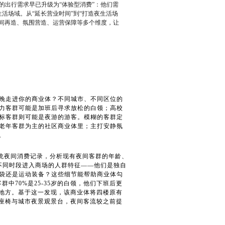
晚的出行需求早已升级为“体验型消费”：他们需
活场域。从“延长营业时间”到“打造夜生活场
间再造、氛围营造、运营保障等多个维度，让
晚走进你的商业体？不同城市、不同区位的
力客群可能是加班后寻求放松的白领；高校
标客群则可能是夜游的游客。模糊的客群定
老年客群为主的社区商业体里；主打安静氛
。
系统夜间消费记录，分析现有夜间客群的年龄、
录不同时段进入商场的人群特征——他们是独自
袋还是运动装备？这些细节能帮助商业体勾
群中70%是25-35岁的白领，他们下班后更
的地方。基于这一发现，该商业体将四楼原有
天座椅与城市夜景观景台，夜间客流较之前提