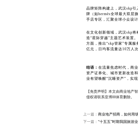
品牌矩阵构建上，武汉skp
牌（如hermès全球最大双层
手店专区，汇聚全球小众设
在文化创新领域，武汉skp
造“星际穿越”主题艺术装置
方面，推出“skp管家”专
亿元，日均客流量达10万人
结语：
在流量焦虑时代，商业
资产证券化、城市更新改造
业有望唤醒“沉睡资产”，实
【免责声明】本文由商业地产智
侵权请联系亚博88体育删除。
上一篇：
商业地产招商，如何用
下一篇：
“十五五”时期我国旅游