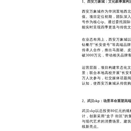
1、西安万象城：文化叙事重构
西安万象城作为华润置地西
值。项目定位初期，团队深入
号作为核心ip。通过委托国际
能实时呈现四季更迭与传统
在业态布局上，西安万象城以
钻餐厅“长安壹号”等高端品牌
传承人合作，推出马面裙、
破3000万元，带动相关品牌
运营层面，项目构建常态化文
景；联合本地高校开展“长安青
万人次参与，社交媒体话题阅
认知，使西安万象城从传统
2、武汉skp：场景革命重塑高
武汉skp以总投资80亿元
计，创新采用“盒子 街区”
与现代艺术的消费场景。建筑
线新亮点。