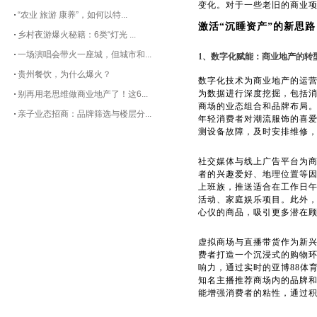
变化。对于一些老旧的商业
“农业 旅游 康养”，如何以特...
激活“沉睡资产”的新思路
乡村夜游爆火秘籍：6类“灯光 ...
一场演唱会带火一座城，但城市和...
1、数字化赋能：商业地产的转
贵州餐饮，为什么爆火？
数字化技术为商业地产的运
为数据进行深度挖掘，包括
别再用老思维做商业地产了！这6...
商场的业态组合和品牌布局
亲子业态招商：品牌筛选与楼层分...
年轻消费者对潮流服饰的喜
测设备故障，及时安排维修
社交媒体与线上广告平台为
者的兴趣爱好、地理位置等
上班族，推送适合在工作日
活动、家庭娱乐项目。此外
心仪的商品，吸引更多潜在
虚拟商场与直播带货作为新
费者打造一个沉浸式的购物
响力，通过实时的亚博88体
知名主播推荐商场内的品牌
能增强消费者的粘性，通过