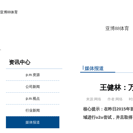
亚博88体育
亚博88体育
`
资讯中心
媒体报道
p.m.资源
王健林：万
公司新闻
p.m.视点
来源:网络
作者:网络
时
在昨日2015
核心提示：
行业新闻
域进行o2o尝试，并且取
媒体报道