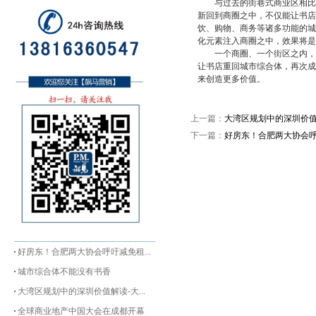
与过去的街巷式商业区相比，
新回到商圈之中，不仅能让书店
饮、购物、商务等诸多功能的城
化元素注入商圈之中，效果将是“1
一个商圈、一个街区之内，不
让书店重回城市综合体，再次成
来创造更多价值。
上一篇：
大湾区规划中的深圳价值
下一篇：
好房东！合肥两大协会呼
好房东！合肥两大协会呼吁减免租...
城市综合体不能没有书香
大湾区规划中的深圳价值解读-大...
全球商业地产中国大会在成都开幕