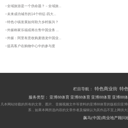
全域旅游是一个伪命题？－全域旅...
未来成功城市的14个特征-四大...
特色小镇发展如何助力乡村振兴？
外媒称家乐福或将出售中国业务 ...
外媒：阿里有意收购麦德龙中国业...
提高客户在购物中心中的参与度
特色商业街
特
栏目导航：
服务类型：
亚博88体育
亚博88体育
亚博88体育
亚博88
凡本网站转载的所有的文章、图片、音频视频文件等资料的亚博88体育的版权归亚博
系，如果本网所选内容的文章作者及编辑认为其作品不宜上网供大
飙马(中国)商业地产顾问