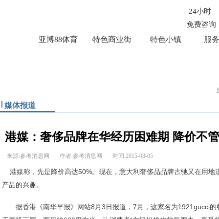
24小时
免费咨询
亚博88体育
特色商业街
特色小镇
服
媒体报道
港媒：奢侈品牌在华经历困难期 降价不管
来源:参考消息网
作者:参考消息网
时间:
2015-08-05
港媒称，先是降价高达50%。现在，意大利奢侈品品牌古驰又在用地
产品的兴趣。
据香港《南华早报》网站8月3日报道，7月，这家名为1921gucci的