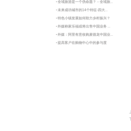
全域旅游是一个伪命题？－全域旅...
未来成功城市的14个特征-四大...
特色小镇发展如何助力乡村振兴？
外媒称家乐福或将出售中国业务 ...
外媒：阿里有意收购麦德龙中国业...
提高客户在购物中心中的参与度