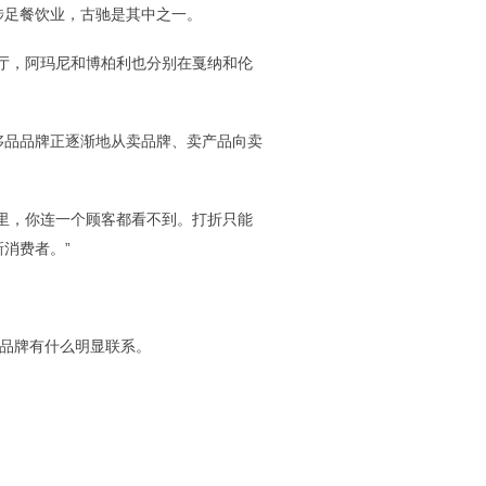
足餐饮业，古驰是其中之一。
厅，阿玛尼和博柏利也分别在戛纳和伦
品品牌正逐渐地从卖品牌、卖产品向卖
里，你连一个顾客都看不到。打折只能
消费者。”
驰品牌有什么明显联系。