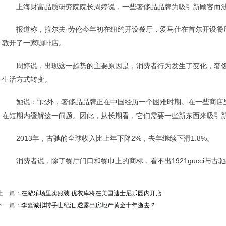
上海财富品质研究院院长周婷说，一些奢侈品品牌为吸引新顾客而涉
报道称，拉尔夫·劳伦今年初在纽约开设餐厅，爱马仕在首尔开设餐
敦开了一家咖啡店。
周婷说，出现这一趋势的主要原因是，消费者行为发生了变化，奢侈
生活方式转变。
她说：“此外，奢侈品品牌正在中国经历一个困难时期。在一些商店
在短期内缓解这一问题。因此，从长期看，它们需要一些新东西来吸引新
2013年，古驰的全球收入比上年下降2%，去年继续下滑1.8%。
消费者说，除了餐厅门口和餐巾上的商标，看不出1921gucci与古
上一篇：
在游乐场里卖服装 优衣库将在美国迪士尼乐园内开店
下一篇：
李嘉诚拟转手世纪汇 透露出房地产黄金十年逝去？