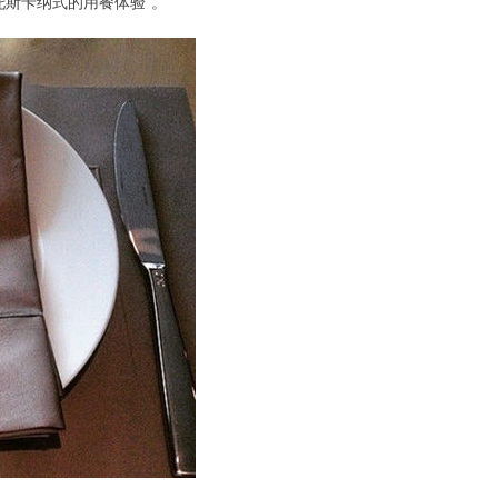
托斯卡纳式的用餐体验”。