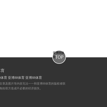
亚博88体
育
体育
8体育
亚博88体育
亚博88体育
文章及图片等内容无法一一和亚博88体育的版权者联
免给双方造成不必要的经济损失。