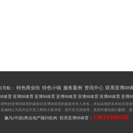
特色商业街
特色小镇
服务案例
资讯中心
联系亚博88
目导航：
88体育
亚博88体育
亚博88体育
亚博88体育
亚博88体育
亚博88体育
亚博8
资料的亚博88体育的版权归亚博88体育的版权所有人所有，本站采用的非本站非原创
者及编辑认为其作品不宜上网供大家浏览，或不应无偿使用，请及时通知我们删除，避
13816360548
飙马(中国)商业地产顾问机构 联系亚博88体育：