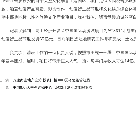
央企在合肥投资的首个大型文化创意主题园区。项目定位为围绕合肥旅
题，涵盖动漫产品研发、影视制作、动漫衍生品商服和文化娱乐综合体
至中部地区标志性的旅游文化产业项目，弥补我省、我市动漫旅游的空
记者了解到，蜀山经济开发区中国国际动漫城项目为省“861”计划重
动漫衍生品商服投资65亿元。目前项目选址地清表工作即将完成，土地
负责项目清表工作的一位负责人说，按照市里统一部署，中国国际动漫
年基本建成。届时，项目将带来巨大人气，预计每年门票收入可达14亿
上一篇：
万达商业地产众筹 投资门槛1000元考验监管红线
下一篇：
中国80%大中型购物中心已经或计划引进影院业态