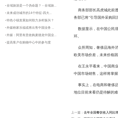
全域旅游是一个伪命题？－全域旅...
商务部部长高虎城此前透
未来成功城市的14个特征-四大...
务部已将“引导国外采购回
特色小镇发展如何助力乡村振兴？
外媒称家乐福或将出售中国业务 ...
数据显示，在中国公民境外
外媒：阿里有意收购麦德龙中国业...
环。
提高客户在购物中心中的参与度
众所周知，奢侈品海外消
欧美市场价差，未来价格因
在王永平看来，中国商业地
中国市场销售，这样将掌握
事实上，在电商和奢侈品
地位目前来看仍是待解的难
上一篇：
去年全国餐饮收入同比增