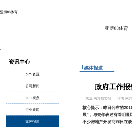
亚博88体育
亚博88体育
`
资讯中心
媒体报道
p.m.资源
政府工作报
公司新闻
p.m.视点
来源:南方都市报
作者:
昨日公布的20
核心提示：
行业新闻
展”，与去年表述有着明显区
媒体报道
不少房地产开发商昨日在谈