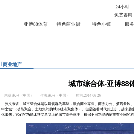
24小时
免费咨询
亚博88体育
特色商业街
特色小镇
服
商业地产
城市综合体-亚博88
来源:飙马（中国）
作者:飙马（中国）
时间:
2014-06-26
狭义来讲，城市综合体是以建筑群为基础，融合商业零售、商务办公、酒店餐饮、
中之城”（功能聚合、土地集约的城市经济聚集体）。但是随着时代的进步，越来越
化出来，它们的功能比狭义意义上的城市综合体少，根据不同功能的侧重有不同的称