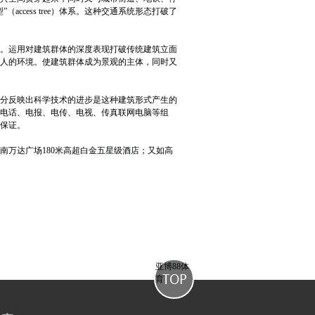
cess tree）体系。这种交通系统形态打破了
。运用对建筑群体的深度表现打破传统建筑立面
人的环境。使建筑群体成为景观的主体，同时又
分反映出科学技术的进步是这种建筑形式产生的
电话、电报、电传、电视、传真联网电脑等组
保证。
万达广场180米高超白金五星级酒店；又如高
亚博88体
育