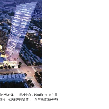
）商业综合体——区域中心，以购物中心为主导；
无住宅、公寓的纯综合体；一为单栋建筑多种功