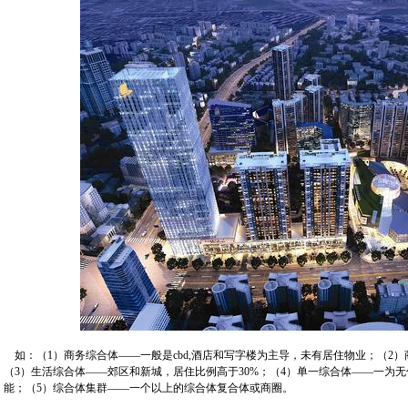
如：（1）商务综合体——一般是cbd,酒店和写字楼为主导，未有居住物业；（2
（3）生活综合体——郊区和新城，居住比例高于30%；（4）单一综合体——一为
能；（5）综合体集群——一个以上的综合体复合体或商圈。