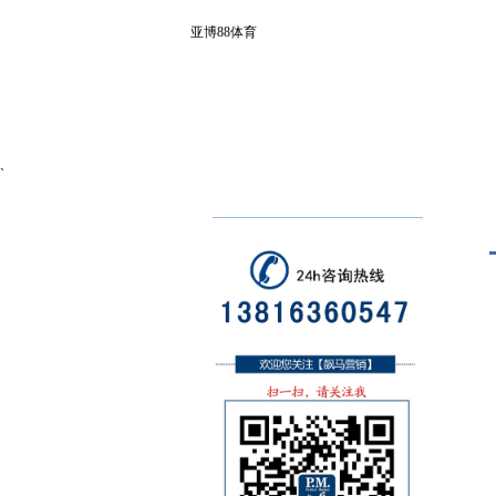
亚博88体育
`