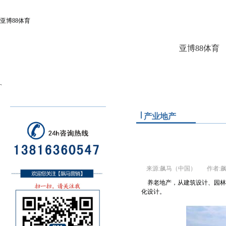
亚博88体育
亚博88体育
`
产业地产
来源:飙马（中国）
作者
养老地产，从建筑设计、园林
化设计。