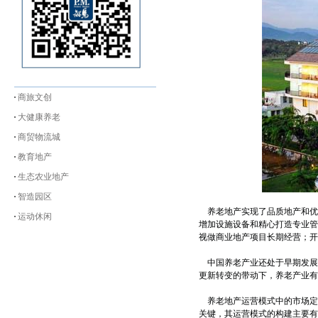
商旅文创
大健康养老
商贸物流城
教育地产
生态农业地产
智造园区
养老地产实现了品质地产和优
运动休闲
增加设施设备和精心打造专业管
视做商业地产项目长期经营；开
中国养老产业还处于早期发展
更新转变的带动下，养老产业有
养老地产运营模式中的市场定
关键，其运营模式的构建主要有