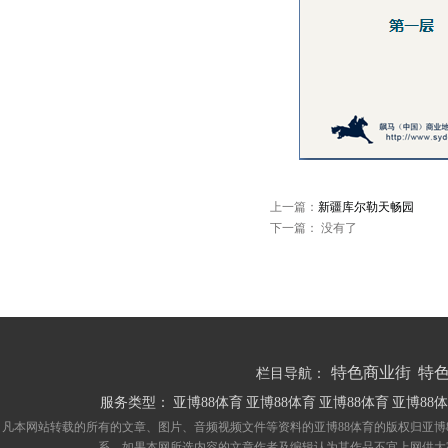
上一篇：
新疆库尔勒天畅园
下一篇： 没有了
特色商业街
特
栏目导航：
服务类型：
亚博88体育
亚博88体育
亚博88体育
亚博88
凡本网站转载的所有的文章、图片、音频视频文件等资料的亚博88体育的版权归亚博
系，如果本网所选内容的文章作者及编辑认为其作品不宜上网供大