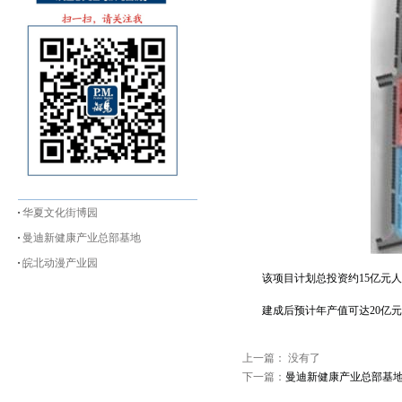
华夏文化街博园
曼迪新健康产业总部基地
皖北动漫产业园
该项目计划总投资约15亿元人
建成后预计年产值可达20亿元，
上一篇： 没有了
下一篇：
曼迪新健康产业总部基