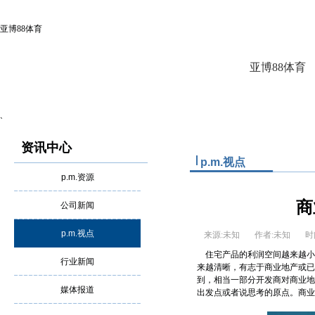
亚博88体育
亚博88体育
`
资讯中心
p.m.视点
p.m.资源
商
公司新闻
p.m.视点
来源:未知
作者:未知
时
住宅产品的利润空间越来越小
行业新闻
来越清晰，有志于商业地产或已
到，相当一部分开发商对商业地
媒体报道
出发点或者说思考的原点。商业