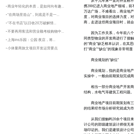
从十几年来一直对外宣称不做
携200亿进入商业地产领域，
商业年轻化的本质，是如何向有趣...
万达广场，不难看出，商业地产
“在商场里造山”，到底是不是一...
度，对商业项目的选择力度，对
商，走进这些商业顼目时，就会
“不在书店”以日收20万破解情...
不要再用客流和营业额考核购物中...
因为工作关系，今年前八个月
同类型物业的开发商进行了接触
上海ins乐园：公园 夜店，将...
的“商业”缺乏根本认识，在其
小体量商旅文项目开发运营要点
打“商业”“缺位”的现象非常明
商业规划的“缺位''
商业规划，指的是商业地产项
实操中，一般由前期策划完成商
相当一部分商业地产开发商沿
结构，水电气等建筑工程问题。
商业地产项目前期策划有三大
的结果经市场分析研究就成为市
从我们接触昀20余个项目来看
计公司的部级建筑设计师很无辜
场印证的。我们是建筑设计公司