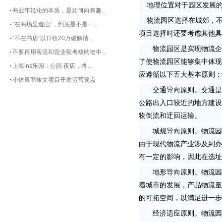
地理位置对于园区发展的
商业年轻化的本质，是如何向有趣...
物流园区选择在城郊，不
“在商场里造山”，到底是不是一...
项目选择时还要考虑其他具
“不在书店”以日收20万破解情...
物流园区是实现物流企业
不要再用客流和营业额考核购物中...
了使物流园区能够集中体现
上海ins乐园：公园 夜店，将...
应遵循以下五大基本原则：
小体量商旅文项目开发运营要点
交通导向原则。交通是制
公路出入口较近的地方建设
物倒流和迂回运输。
城规导向原则。物流园区
由于现代物流产业涉及到办
有一定的影响，因此在选址
地形导向原则。物流园区
着城市的发展，产品物流量
的可拓空间，以满足进一步
经济适应原则。物流园区