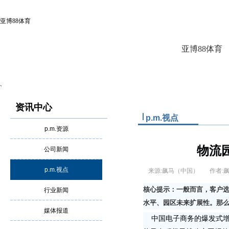
亚博88体育
亚博88体育
`
资讯中心
p.m.视点
p.m.资源
物流
公司新闻
p.m.视点
来源:飙马（中国）
作者
核心提示：一般而言，客户
行业新闻
水平、园区未来扩展性。那
媒体报道
中国电子商务的爆发式增