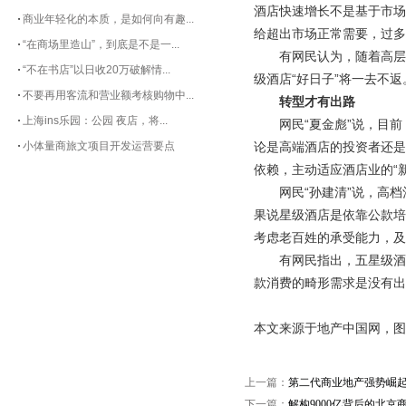
酒店快速增长不是基于市场
商业年轻化的本质，是如何向有趣...
给超出市场正常需要，过多
“在商场里造山”，到底是不是一...
有网民认为，随着高层
“不在书店”以日收20万破解情...
级酒店“好日子”将一去不返
不要再用客流和营业额考核购物中...
转型才有出路
上海ins乐园：公园 夜店，将...
网民“夏金彪”说，目
小体量商旅文项目开发运营要点
论是高端酒店的投资者还是
依赖，主动适应酒店业的“
网民“孙建清”说，高
果说星级酒店是依靠公款培
考虑老百姓的承受能力，及
有网民指出，五星级酒
款消费的畸形需求是没有
本文来源于地产中国网，图
上一篇：
第二代商业地产强势崛
下一篇：
解构9000亿背后的北京