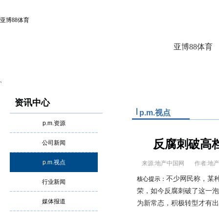
亚博88体育
亚博88体育
`
资讯中心
p.m.视点
p.m.资源
反腐刺破高
公司新闻
p.m.视点
来源:地产中国网
作者:
不少网民称，某
核心提示：
行业新闻
荣，如今反腐刺破了这一泡
媒体报道
为新常态，积极转型才有出