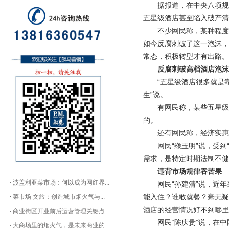
据报道，在中央八项规
五星级酒店甚至陷入破产清
不少网民称，某种程度
如今反腐刺破了这一泡沫，
常态，积极转型才有出路。
反腐刺破高档酒店泡沫
“五星级酒店很多就是
生”说。
有网民称，某些五星级
的。
还有网民称，经济实惠
网民“缑玉明”说，受
需求，是特定时期法制不健
违背市场规律吞苦果
波盖利亚菜市场：何以成为网红界...
网民“孙建清”说，近
能入住？谁敢就餐？毫无疑
菜市场 文旅：创造城市烟火气与...
酒店的经营情况好不到哪里
商业街区开业前后运营管理关键点
网民“陈庆贵”说，在
大商场里的烟火气，是未来商业的...