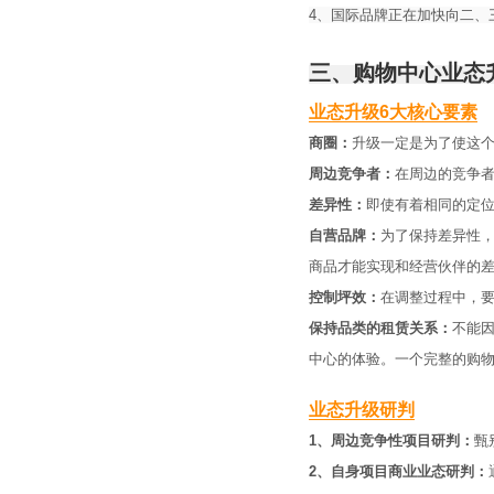
4、国际品牌正在加快向二、
三、购物中心业态
业态升级6大核心要素
商圈：
升级一定是为了使这
周边竞争者：
在周边的竞争
差异性：
即使有着相同的定
自营品牌：
为了保持差异性
商品才能实现和经营伙伴的
控制坪效：
在调整过程中，
保持品类的租赁关系：
不能
中心的体验。一个完整的购
业态升级研判
1、周边竞争性项目研判：
甄
2、自身项目商业业态研判：