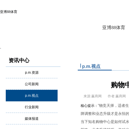
亚博88体育
亚博88体育
`
资讯中心
p.m.视点
p.m.资源
购物
公司新闻
p.m.视点
来源:赢商网
作者:赢商
“物竞天择，适者
核心提示：
行业新闻
牌调整和业态升级才是永恒
媒体报道
当下知名购物中心是如何试