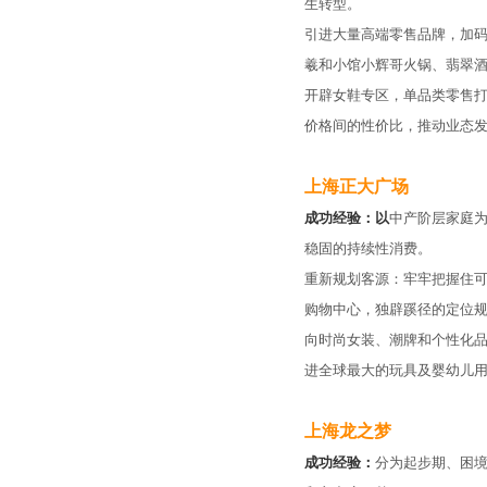
生转型。
引进大量高端零售品牌，加码
羲和小馆小辉哥火锅、翡翠
开辟女鞋专区，单品类零售打通
价格间的性价比，推动业态
上海正大广场
成功经验：
以
中产阶层家庭
稳固的持续性消费。
重新规划客源：牢牢把握住
购物中心，独辟蹊径的定位
向时尚女装、潮牌和个性化
进全球最大的玩具及婴幼儿用
上海龙之梦
成功经验：
分为起步期、困