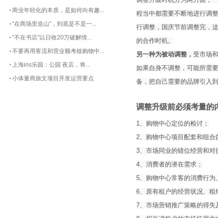
商业年轻化的本质，是如何向有趣...
程当中都需要不断地进行调整
“在商场里造山”，到底是不是一...
行调整，国庆节前调整完，
“不在书店”以日收20万破解情...
的合作时机。
不要再用客流和营业额考核购物中...
另一种为被动调整，
受市场
上海ins乐园：公园 夜店，将...
如果自身不调整，可能所需
小体量商旅文项目开发运营要点
备，把自己需要的品牌引入
调整升级前必须考量的
1、购物中心定位的检讨；
2、购物中心项目配套和组合
3、市场同业的错位经营和对
4、消费者的潜在需求；
5、购物中心常客的消费行为
6、原有租户的经营状况、租
7、市场营销推广策略的得失