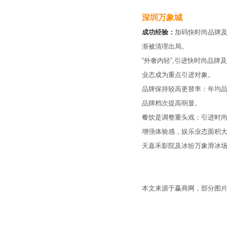
深圳万象城
成功经验：
加码快时尚品牌及
渐被清理出局。
“外奢内轻”,引进快时尚品牌
业态成为重点引进对象。
品牌保持较高更替率：年均品
品牌档次提高明显。
餐饮是调整重头戏：引进时
增强体验感，娱乐业态面积大
天嘉禾影院及冰纷万象滑冰
本文来源于赢商网，部分图片