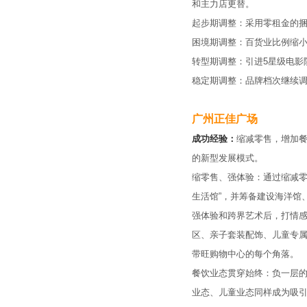
和主力店更替。
起步期调整：采用零租金的捆
困境期调整：百货业比例缩
转型期调整：引进5星级电影
稳定期调整：品牌档次继续
广州正佳广场
成功经验：
缩减零售，增加餐
的新型发展模式。
缩零售、强体验：通过缩减零
生活馆”，并筹备建设海洋馆
强体验和跨界艺术后，打情
区、亲子套装配饰、儿童专
带旺购物中心的每个角落。
餐饮业态贯穿始终：负一层
业态、儿童业态同样成为吸