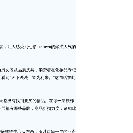
让人感受到七彩me town的聚攒人气的
男女装及品质皮具，消费者在化妆品专柜
看到“天下泱泱，皆为利来。”这句话在此
半天都没有找到要买的物品。在每一层扶梯
一层都有哪些品牌，商品折扣力度，诸如此
来该购物中心买东西，所以对每一层的业态