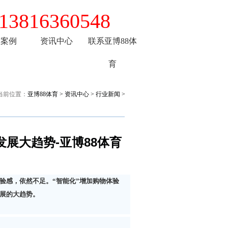
13816360548
务案例
资讯中心
联系亚博88体
育
当前位置：
亚博88体育
>
资讯中心
>
行业新闻
>
展大趋势-亚博88体育
验感，依然不足。“智能化”增加购物体验
发展的大趋势。