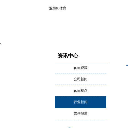
亚博88体育
`
资讯中心
p.m.资源
公司新闻
p.m.视点
行业新闻
媒体报道