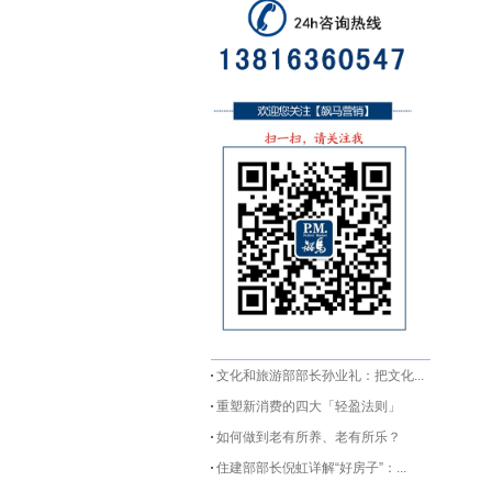
文化和旅游部部长孙业礼：把文化...
重塑新消费的四大「轻盈法则」
如何做到老有所养、老有所乐？
住建部部长倪虹详解“好房子”：...