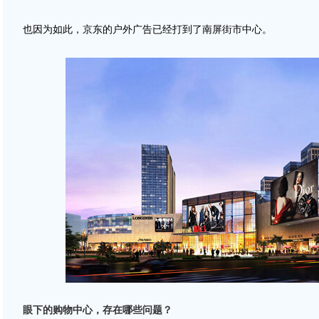
也因为如此，京东的户外广告已经打到了南屏街市中心。
眼下的购物中心，存在哪些问题？