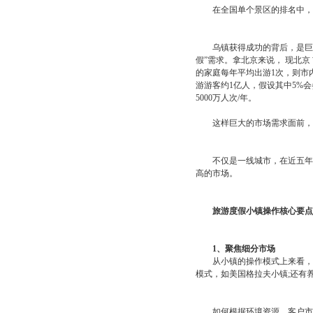
在全国单个景区的排名中，无论
乌镇获得成功的背后，是巨大
假”需求。拿北京来说， 现北京
的家庭每年平均出游1次，则市内
游游客约1亿人，假设其中5%会
5000万人次/年。
这样巨大的市场需求面前，只
不仅是一线城市，在近五年内
高的市场。
旅游度假小镇操作核心要点
1、聚焦细分市场
从小镇的操作模式上来看，又
模式，如美国格拉夫小镇;还有
如何根据环境资源，客户市场