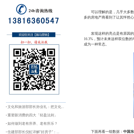
可以理解的是，几乎大多数房
多的房地产商看到了让其怦然心
发现这样的亮点是有原因的。相
16.3%，预计未来这样双位
成为一种常态。
文化和旅游部部长孙业礼：把文化...
重塑新消费的四大「轻盈法则」
如何做到老有所养、老有所乐？
下面再看一组数据：
中国东
住建部部长倪虹详解“好房子”：...