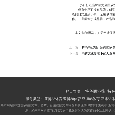
（5）打造品牌成为全国或
仅有创意而没有品牌，创意的
流的日式温泉小镇，无锡 的拈
作。一旦塑造形成品牌，产品和
本文来自i黑马，如若牵涉亚博
上一篇：
解码商业地产招商团队
下一篇：
消费文化影响下的儿童
特色商业街
特
栏目导航：
服务类型：
亚博88体育
亚博88体育
亚博88体育
亚博88
凡本网站转载的所有的文章、图片、音频视频文件等资料的亚博88体育的版权归亚博
系，如果本网所选内容的文章作者及编辑认为其作品不宜上网供大