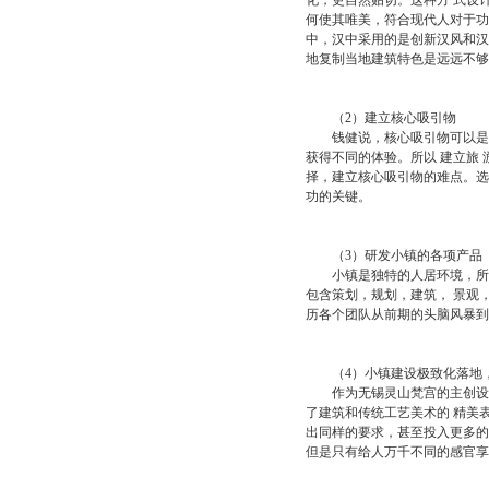
化，更自然贴切。这种方 式设
何使其唯美，符合现代人对于功
中，汉中采用的是创新汉风和汉
地复制当地建筑特色是远远不够
（2）建立核心吸引物
钱健说，核心吸引物可以是小
获得不同的体验。所以 建立旅
择，建立核心吸引物的难点。选
功的关键。
（3）研发小镇的各项产品
小镇是独特的人居环境，所有
包含策划，规划，建筑， 景观
历各个团队从前期的头脑风暴到
（4）小镇建设极致化落地
作为无锡灵山梵宫的主创设计
了建筑和传统工艺美术的 精美
出同样的要求，甚至投入更多的
但是只有给人万千不同的感官享