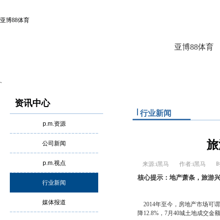
亚博88体育
亚博88体育
`
资讯中心
行业新闻
p.m.资源
旅
公司新闻
p.m.视点
来源:i黑马
作者:i黑马
核心提示：地产萧条，旅游
行业新闻
媒体报道
2014年至今，房地产市场可
降12.8%，7月40城土地成