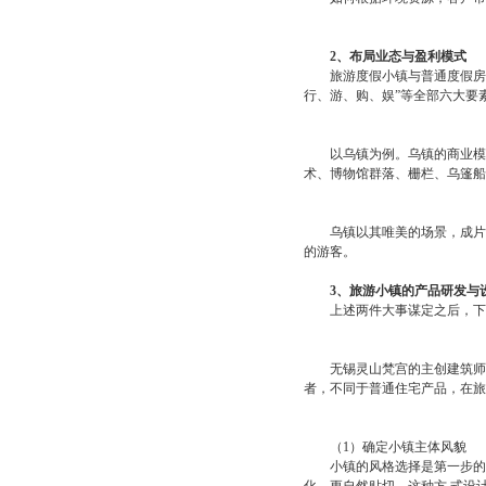
2、布局业态与盈利模式
旅游度假小镇与普通度假房地
行、游、购、娱”等全部六大要
以乌镇为例。乌镇的商业模式
术、博物馆群落、栅栏、乌篷船
乌镇以其唯美的场景，成片的
的游客。
3、旅游小镇的产品研发与
上述两件大事谋定之后，下
无锡灵山梵宫的主创建筑师，在中
者，不同于普通住宅产品，在旅
（1）确定小镇主体风貌
小镇的风格选择是第一步的工