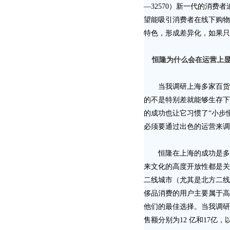
—32570）新一代的消
望能吸引消费者在线下购物
特色，形成差异化，如果只
恒隆为什么会在运营上显
当我调研上海多家百货和
的不是特别差就能够生存下
的成功也让它习惯了“小步
必须要通过出色的运营来调
恒隆在上海的成功是多种
来文化的高度开放性都是关
二线城市（尤其是北方二线
侈品消费的用户主要属于高
他们的最佳选择。当我调研
售额分别为12 亿和17亿