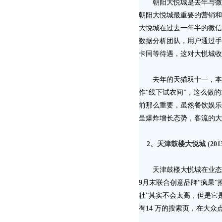
朝阳大悦城是去年与微信
朝阳大悦城最重要的营销和
大悦城在过去一年半的微信
数据分析团队，用户通过手
卡同等待遇，这对大悦城收
去年的天猫双十一，本来
作“线下试衣间”，这么做
前那么重要，虽然餐饮娱乐
呈爆炸增长态势，客流的大
2、天津鼓楼大悦城 (201
天津鼓楼大悦城在业态规
9月末联合创意品牌“疯果
社”其实不会太高，但是它
有14 万的搜索页，在大众