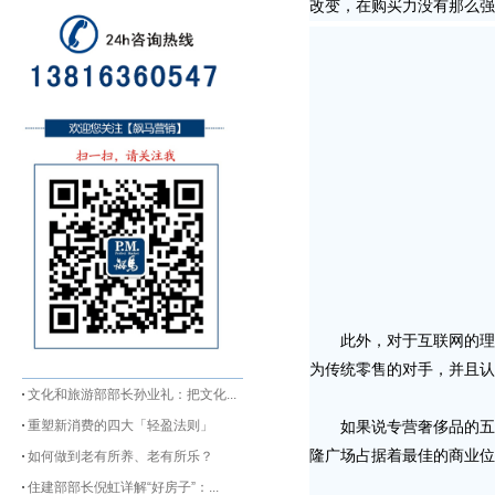
改变，在购买力没有那么强
此外，对于互联网的理解
为传统零售的对手，并且
文化和旅游部部长孙业礼：把文化...
重塑新消费的四大「轻盈法则」
如果说专营奢侈品的五星
隆广场占据着最佳的商业位
如何做到老有所养、老有所乐？
住建部部长倪虹详解“好房子”：...