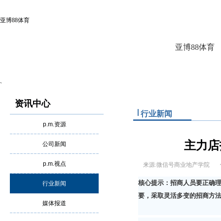
亚博88体育
亚博88体育
`
资讯中心
行业新闻
p.m.资源
主力店
公司新闻
p.m.视点
来源:微信号商业地产学院
核心提示：招商人员要正确
行业新闻
要，采取灵活多变的招商方
媒体报道