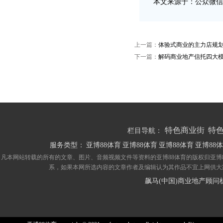
本文来源于：公众微信号“
上一篇：
体验式商业的主力店规
下一篇：
解码商业地产信托四大
特色商业街
特
栏目导航：
服务类型：
亚博88体育
亚博88体育
亚博88体育
亚博88
凡本网站转载的所有的文章、图片、音频视频文件等资料的亚博88体育的版权归亚博
系，如果本网所选内容的文章作者及编辑认为其作品不宜上网供大
飙马(中国)商业地产顾问