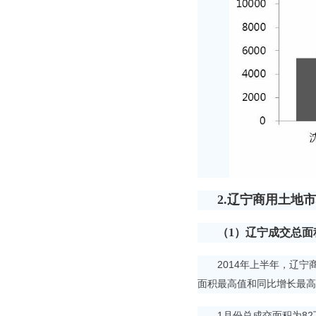
2.辽宁商用土地
（1）辽宁成交总面
2014年上半年，辽宁商
面积最高值和同比增长最高值
1月份总成交面积为82万