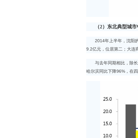
（2）东北典型城
2014年上半年，沈阳的
9.2亿元，位居第二；大连
与去年同期相比，除长春
哈尔滨同比下降96%，在