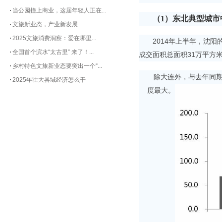
当公园撞上商业，这届年轻人正在...
（1）东北典型城
文旅新业态，产业新发展
2025文旅消费洞察：爱在哪里...
2014年上半年，沈阳的
全国首个滨水“太古里” 来了！...
成交面积总面积31万平方
乡村特色文旅新业态要突出一个“...
除大连外，与去年同期相
2025年壮大县域经济怎么干
度最大。