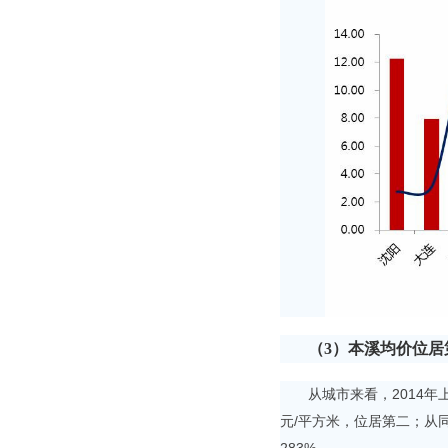
（3）本溪均价位
从城市来看，2014年上
元/平方米，位居第二；从