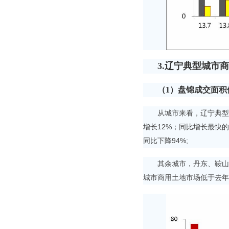
3.辽宁典型城市
（1）盘锦成交面
从城市来看，辽宁典型城
增长12%；同比增长最快
同比下降94%;
其余城市，丹东、鞍山商
城市商用土地市场低于去年