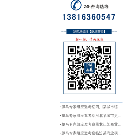
飙马专家组应邀考察四川某城市综...
飙马专家组应邀考察河北某城市更...
飙马专家组应邀考察黑龙江某商业...
飙马专家组应邀考察临汾某商业项...