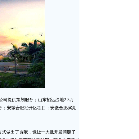
司提供策划服务；山东招远占地2.3万
服务；安徽合肥经开区项目；安徽合肥滨湖
方式做出了贡献，也让一大批开发商赚了