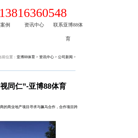
13816360548
务案例
资讯中心
联系亚博88体
育
当前位置：
亚博88体育
>
资讯中心
>
公司新闻
>
视同仁”-亚博88体育
发商的商业地产项目寻求与飙马合作，合作项目跨