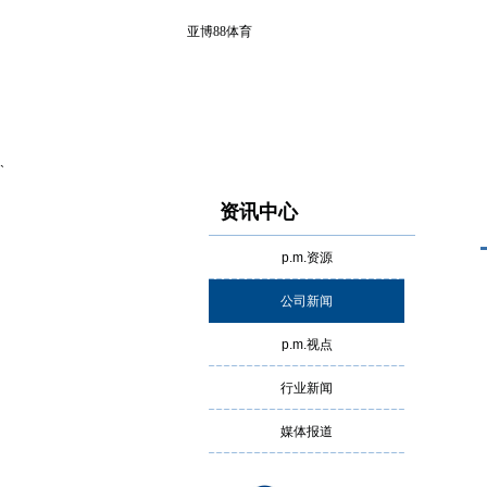
亚博88体育
`
资讯中心
p.m.资源
公司新闻
p.m.视点
行业新闻
媒体报道