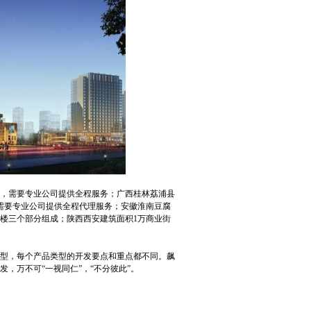
目，需要专业公司提供全程服务；广西桂林荔浦县
需要专业公司提供全程代理服务；安徽淮南豆腐
裙楼三个部分组成；陕西西安建筑面积1万商业街
型，每个产品类型的开发要点和重点都不同。飙
，万不可“一视同仁”，“不分彼此”。