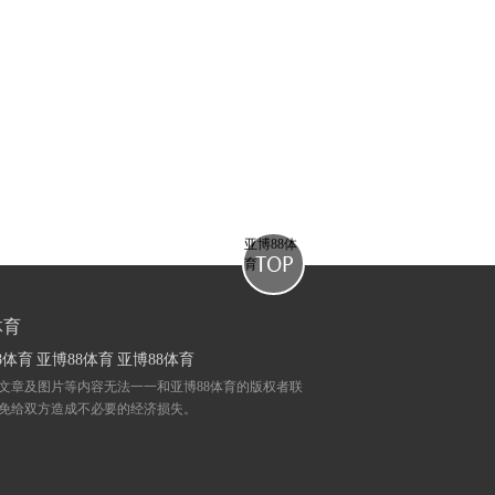
亚博88体
育
体育
8体育
亚博88体育
亚博88体育
文章及图片等内容无法一一和亚博88体育的版权者联
免给双方造成不必要的经济损失。