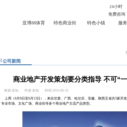
24小时
免费咨询
亚博88体育
特色商业街
特色小镇
服
公司新闻
商业地产开发策划要分类指导 不可“一
来源:未知
作者:未知
时间:
2014-06-16
上周（6月9日至6月13日），来自甘肃、广西、哈尔滨、安徽、陕西五省共5家开
专业市场、文化广场、商业街等多个商业地产主流产品类型。