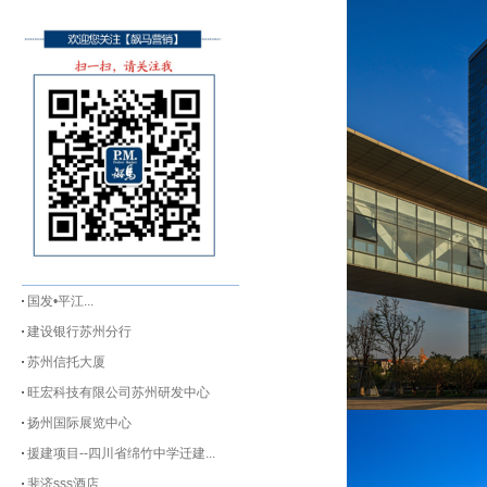
国发•平江...
建设银行苏州分行
苏州信托大厦
旺宏科技有限公司苏州研发中心
扬州国际展览中心
援建项目--四川省绵竹中学迁建...
斐济sss酒店