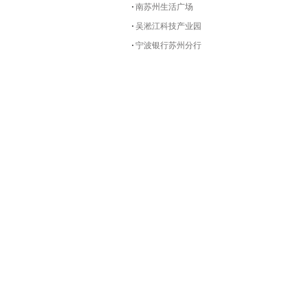
南苏州生活广场
吴淞江科技产业园
宁波银行苏州分行