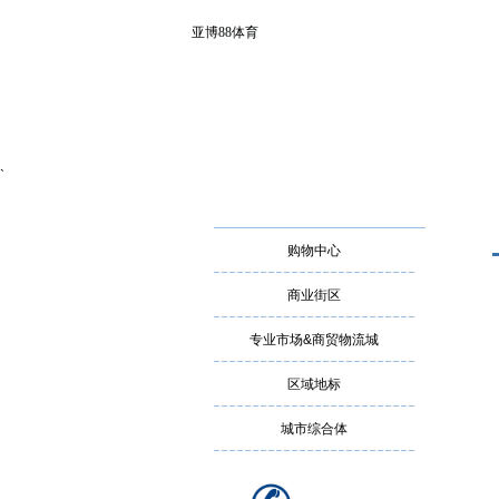
亚博88体育
`
购物中心
商业街区
专业市场&商贸物流城
区域地标
城市综合体