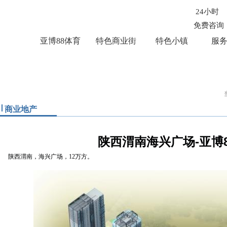
24小时
免费咨询
亚博88体育
特色商业街
特色小镇
服
商业地产
陕西渭南海兴广场-亚博
陕西渭南，海兴广场，12万方。