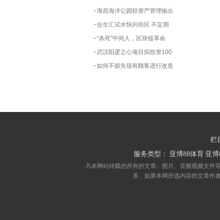
海昌海洋公园轻资产管理输出
合生汇试水快闪街区 不定期
“杀死”中间人，区块链革命
武汉阳逻之心项目拟投资100
如何不损失现有顾客进行改造
栏
服务类型：
亚博88体育
亚博
凡本网站转载的所有的文章、图片、音频视频文件等
系，如果本网所选内容的文章作