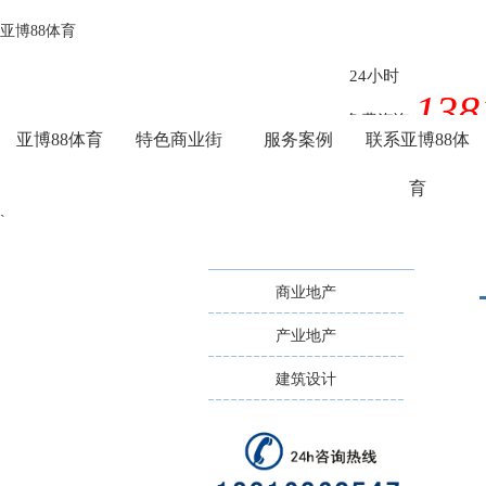
亚博88体育
24小时
138
免费咨询
亚博88体育
特色商业街
服务案例
联系亚博88体
育
`
商业地产
产业地产
建筑设计