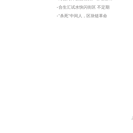
合生汇试水快闪街区 不定期
“杀死”中间人，区块链革命