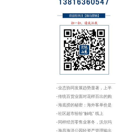
业态协同发展趋势显著，上半
传统百货业面对花样百出的购
海底捞的秘密：海外客单价是
社区超市纷纷“触电” 线上
同样经历零售业寒冬，沃尔玛
海昌海洋公园轻资产管理输出