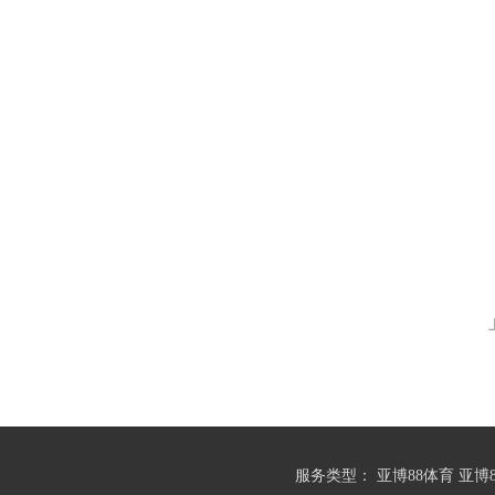
服务类型：
亚博88体育
亚博