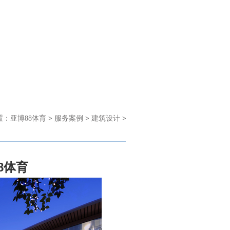
置：
亚博88体育
>
服务案例
>
建筑设计
>
8体育