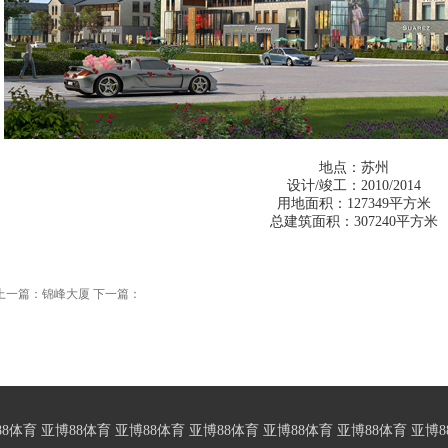
地点：苏州
设计/竣工：2010/2014
用地面积：127349平方米
总建筑面积：307240平方米
上一篇：
锦峰大厦
下一篇：
88体育
亚博88体育
亚博88体育
亚博88体育
亚博88体育
亚博88体育
亚博8