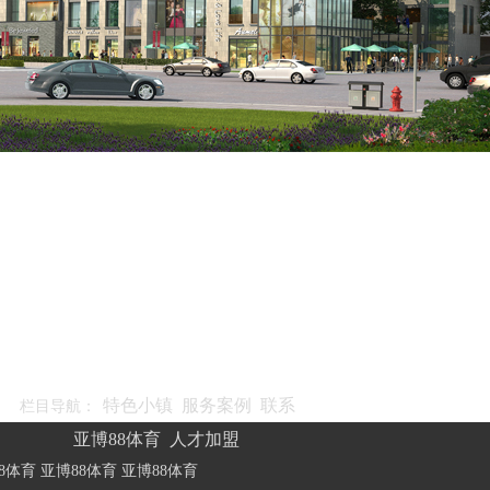
特色小镇
服务案例
联系
栏目导航：
亚博88体育
人才加盟
8体育
亚博88体育
亚博88体育